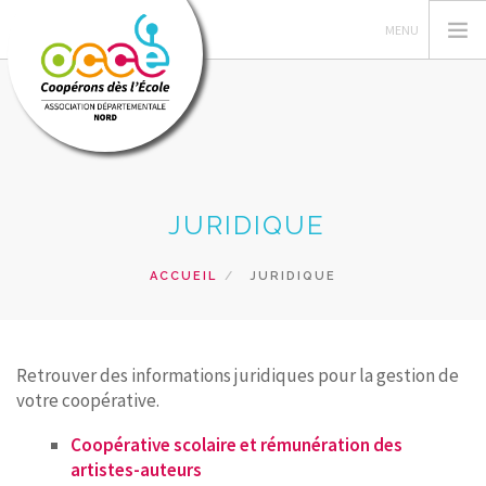
L'OCCE
JURIDIQUE
GERER SA COOPERATIVE
VIE STATUTAIRE
ACCUEIL
JURIDIQUE
ACTIONS PÉDAGOGIQUES
FORMATIONS
RESSOURCES PEDAGOGIQUES
Retrouver des informations juridiques pour la gestion de
votre coopérative.
PRÊTS ET SERVICES
Coopérative scolaire et rémunération des
RECHERCHER
artistes-auteurs