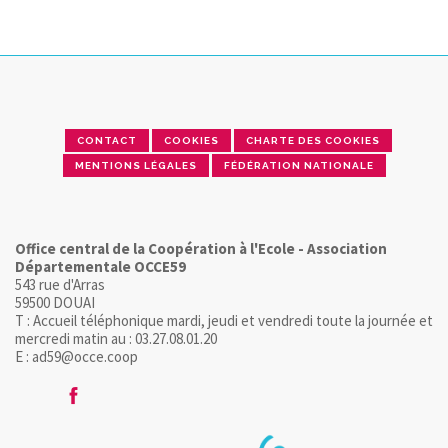
CONTACT
CONTACT
COOKIES
CHARTE DES COOKIES
MENTIONS LÉGALES
FÉDÉRATION NATIONALE
Office central de la Coopération à l'Ecole - Association
Départementale OCCE59
543 rue d'Arras
59500 DOUAI
T : Accueil téléphonique mardi, jeudi et vendredi toute la journée et
mercredi matin au : 03.27.08.01.20
E : ad59@occe.coop