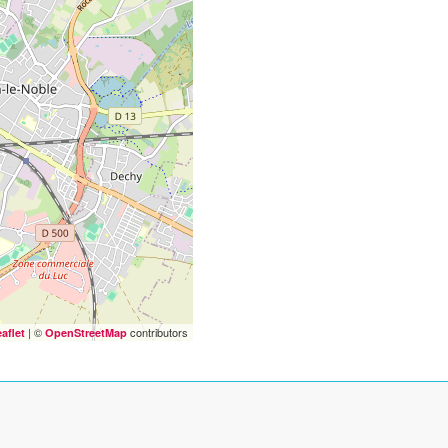
| ©
contributors
aflet
OpenStreetMap