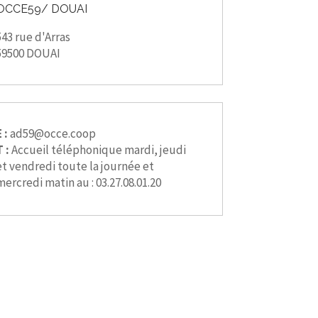
OCCE59/ DOUAI
543 rue d'Arras
59500 DOUAI
 :
ad59@occe.coop
T :
Accueil téléphonique mardi, jeudi
et vendredi toute la journée et
mercredi matin au : 03.27.08.01.20