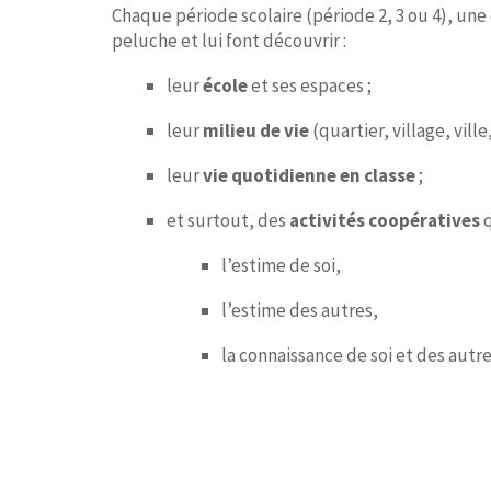
Chaque période scolaire (période 2, 3 ou 4), une
peluche et lui font découvrir :
leur
école
et ses espaces ;
leur
milieu de vie
(quartier, village, ville, 
leur
vie quotidienne en classe
;
et surtout, des
activités coopératives
q
l’estime de soi,
l’estime des autres,
la connaissance de soi et des autre