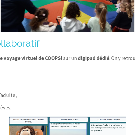
laboratif
e voyage virtuel de COOPSI
sur un
digipad dédié
. On y retrou
l’adulte,
lèves.